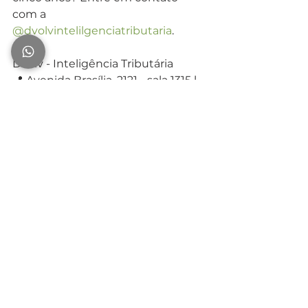
com a 
@dvolvintelilgenciatributaria
.
Dvolv - Inteligência Tributária
📍 Avenida Brasília, 2121 - sala 1315 l
Ver tudo
Posts recentes