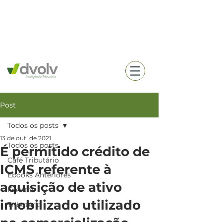
(18) 99657-0360
Post
Todos os posts
13 de out. de 2021
Todos os posts
É permitido crédito de
Café Tributário
ICMS referente à
Ebooks Anteriores
aquisição de ativo
Eventos
imobilizado utilizado
Tributario