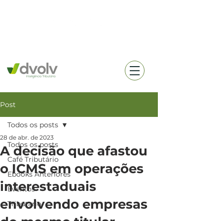
(18) 99657-0360
Post
Todos os posts
28 de abr. de 2023
Todos os posts
A decisão que afastou
Café Tributário
o ICMS em operações
Ebooks Anteriores
interestaduais
Eventos
envolvendo empresas
Tributario