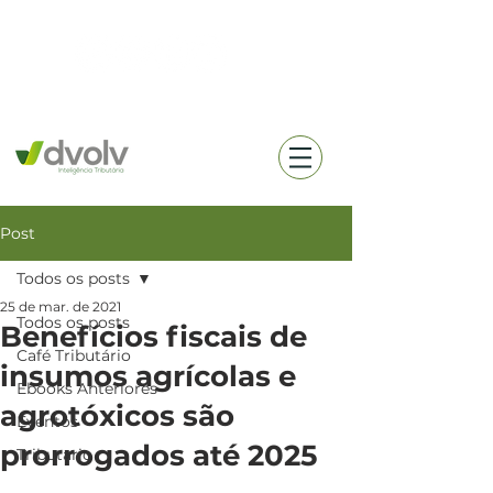
(18) 99657-0360
Post
Todos os posts
25 de mar. de 2021
Todos os posts
Benefícios fiscais de
Café Tributário
insumos agrícolas e
Ebooks Anteriores
agrotóxicos são
Eventos
prorrogados até 2025
Tributario