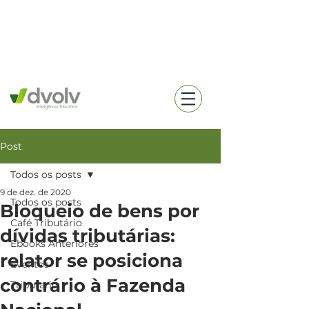
(18) 99657-0360
Post
Todos os posts
9 de dez. de 2020
Todos os posts
Bloqueio de bens por
Café Tributário
dívidas tributárias:
Ebooks Anteriores
relator se posiciona
Eventos
contrário à Fazenda
Tributario