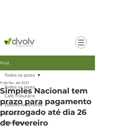
(18) 99657-0360
Post
Todos os posts
11 de fev. de 2021
Todos os posts
Simples Nacional tem
Café Tributário
prazo para pagamento
Ebooks Anteriores
prorrogado até dia 26
Eventos
de fevereiro
Tributario