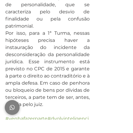
de personalidade, que se 
caracteriza pelo desvio de 
finalidade ou pela confusão 
patrimonial.
Por isso, para a 1ª Turma, nessas 
hipóteses precisa haver a 
instauração do incidente da 
desconsideração da personalidade 
jurídica. Esse instrumento está 
previsto no CPC de 2015 e garante 
à parte o direito ao contraditório e à 
ampla defesa. Em caso de penhora 
ou bloqueio de bens por dívidas de 
terceiros, a parte tem de ser, antes, 
ouvida pelo juiz.
#venhafazerparte
#dvolvinteligenci
atributaria
#inteligenciatributaria
#t
ributos
#governo
#STJ
#tribunais