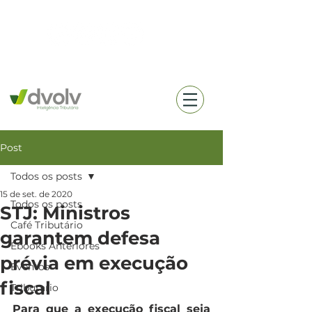
(18) 99657-0360
Post
Todos os posts
15 de set. de 2020
Todos os posts
STJ: Ministros
Café Tributário
garantem defesa
Ebooks Anteriores
prévia em execução
Eventos
fiscal
Tributario
Para que a execução fiscal seja 