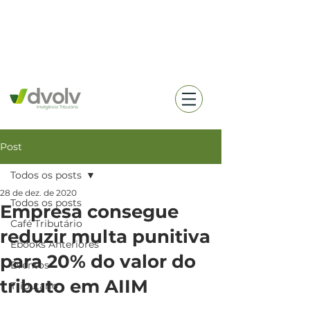
(18) 99657-0360
Post
Todos os posts
28 de dez. de 2020
Todos os posts
Empresa consegue
Café Tributário
reduzir multa punitiva
Ebooks Anteriores
para 20% do valor do
Eventos
tributo em AIIM
Tributario