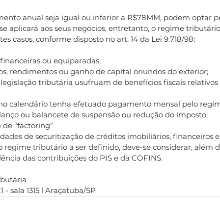
ento anual seja igual ou inferior a R$78MM, podem optar p
se aplicará aos seus negócios, entretanto, o regime tributário
tes casos, conforme disposto no art. 14 da Lei 9.718/98:
es financeiras ou equiparadas; 
ucros, rendimentos ou ganho de capital oriundos do exterior;
lanço ou balancete de suspensão ou redução do imposto;
de de “factoring”
tividades de securitização de créditos imobiliários, financeiros
do regime tributário a ser definido, deve-se considerar, além 
dência das contribuições do PIS e da COFINS.
utária⁣⁣⁣
 - sala 1315 l Araçatuba/SP⁣⁣⁣