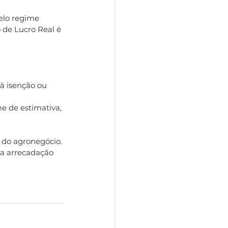
elo regime 
 de Lucro Real é 
 e do agronegócio.
da arrecadação 