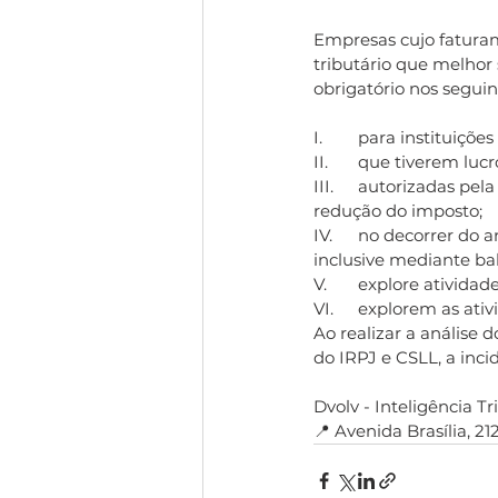
Empresas cujo faturam
tributário que melhor 
obrigatório nos seguin
I.	para instituiçõ
II.	que tiverem l
III.	autorizadas pela legislação tributária usufruam de benefícios fiscais relativos à isenção ou 
redução do imposto;
IV.	no decorrer do ano calendário tenha efetuado pagamento mensal pelo regime de estimativa, 
inclusive mediante ba
V.	explore ativida
VI.	explorem as a
Ao realizar a análise 
do IRPJ e CSLL, a inci
Dvolv - Inteligência Trib
📍 Avenida Brasília, 2121