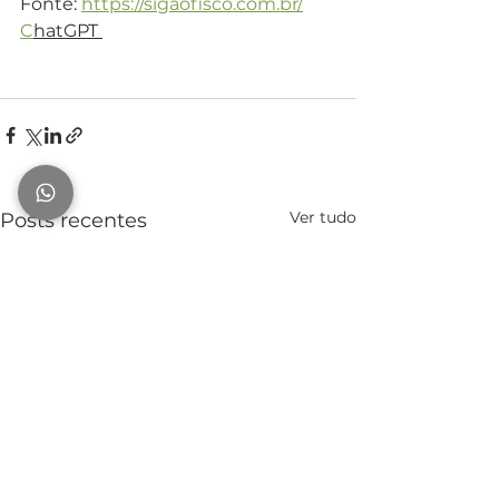
Fonte: 
https://sigaofisco.com.br/
C
hatGPT 
Ver tudo
Posts recentes