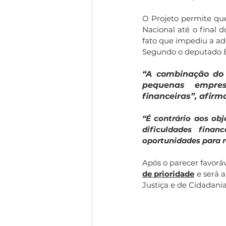
O Projeto permite qu
Nacional até o final 
fato que impediu a ad
Segundo o deputado
“A combinação do 
pequenas empres
financeiras”, afirm
“É contrário aos ob
dificuldades fina
oportunidades para r
Após o parecer favoráv
de prioridade
 e será 
Justiça e de Cidadania