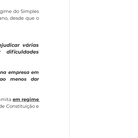
gime do Simples 
ano, desde que o 
udicar várias 
ificuldades 
ena empresa em 
 ao menos dar 
amita 
em regime 
de Constituição e 