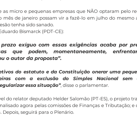
e as micro e pequenas empresas que NÃO optaram pelo re
do mês de janeiro possam vir a fazê-lo em julho do mesmo 
esão tenha sido sanado. 
Eduardo Bismarck (PDT-CE)
: 
prazo exíguo com essas exigências acaba por prej
as que podem, momentaneamente, enfrentar d
ou o autor da proposta”.
jetivos do estatuto e da Constituição onerar uma pequ
nceiras com a exclusão do Simples Nacional sem
egularizar essa situação”
, disse o parlamentar.
el do relator deputado Helder Salomão (PT-ES), o projeto tr
analisado agora pelas comissões de Finanças e Tributação; e 
. Depois, seguirá para o Plenário.